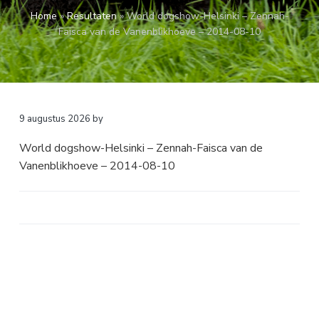
a
o
k
Home
»
Resultaten
»
World dogshow-Helsinki – Zennah-
v
u
s
Faisca van de Vanenblikhoeve – 2014-08-10
i
d
t
g
a
t
i
9 augustus 2026
by
e
World dogshow-Helsinki – Zennah-Faisca van de
Vanenblikhoeve – 2014-08-10