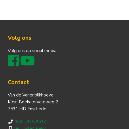
Footer
Volg ons
Volg ons op social media:
Contact
Van de Vanenblikhoeve
Klein Boekelerveldweg 2
7531 HD Enschede
053 – 435 0037
06 – 5394 5963