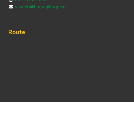
vanenblikhoeve@ziggo.nl
Route