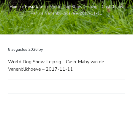
a
o
k
Home
»
Resultaten
»
World Dog Show-Leipzig – Cash-Maby
v
u
s
van de Vanenblikhoeve – 2017-11-11
i
d
t
g
a
t
i
8 augustus 2026
by
e
World Dog Show-Leipzig – Cash-Maby van de
Vanenblikhoeve – 2017-11-11