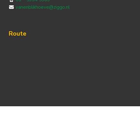
vanenblikhoeve@ziggo.nl
Route