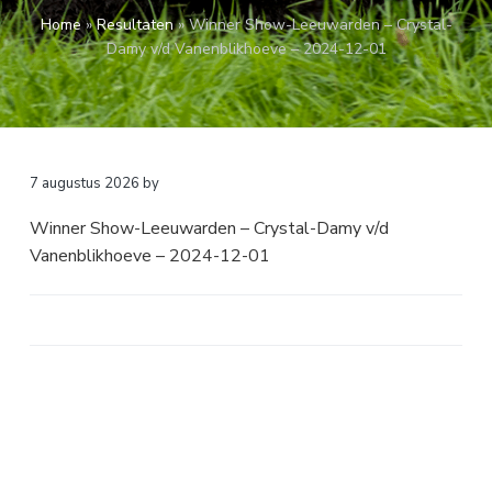
a
o
k
Home
»
Resultaten
»
Winner Show-Leeuwarden – Crystal-
v
u
s
Damy v/d Vanenblikhoeve – 2024-12-01
i
d
t
g
a
t
i
7 augustus 2026
by
e
Winner Show-Leeuwarden – Crystal-Damy v/d
Vanenblikhoeve – 2024-12-01