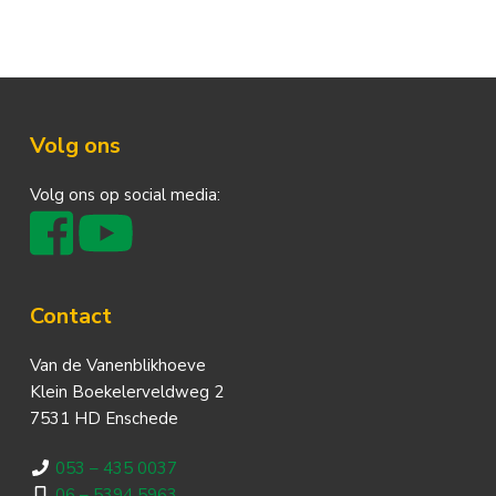
Footer
Volg ons
Volg ons op social media:
Contact
Van de Vanenblikhoeve
Klein Boekelerveldweg 2
7531 HD Enschede
053 – 435 0037
06 – 5394 5963