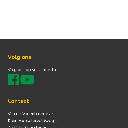
Footer
Volg ons
Volg ons op social media:
Contact
Van de Vanenblikhoeve
Klein Boekelerveldweg 2
7531 HD Enschede