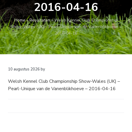
2016-04-16
a
o
k
v
u
s
i
d
t
Home
»
Resultaten
»
Welsh Kennel Club Championship
g
Show-Wales (UK) – Pearl-Unique van de Vanenblikhoeve –
a
2016-04-16
t
i
e
10 augustus 2026
by
Welsh Kennel Club Championship Show-Wales (UK) –
Pearl-Unique van de Vanenblikhoeve – 2016-04-16