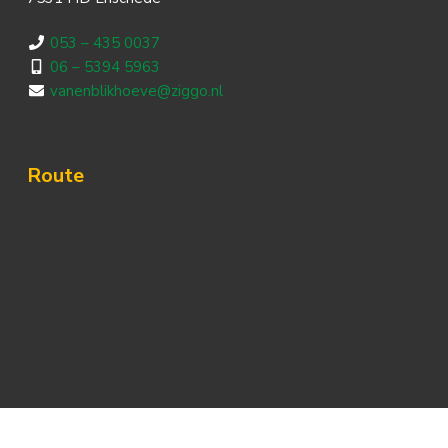
053 – 435 0037
06 – 5394 5963
vanenblikhoeve@ziggo.nl
Route