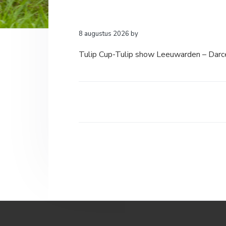
a
o
k
v
u
s
i
d
t
8 augustus 2026
by
g
Tulip Cup-Tulip show Leeuwarden – Dar
a
t
i
e