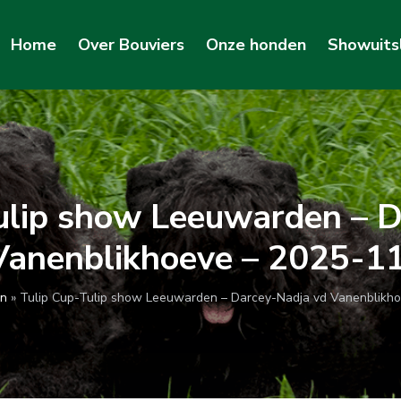
Home
Over Bouviers
Onze honden
Showuits
ulip show Leeuwarden – 
Vanenblikhoeve – 2025-1
en
»
Tulip Cup-Tulip show Leeuwarden – Darcey-Nadja vd Vanenblikh