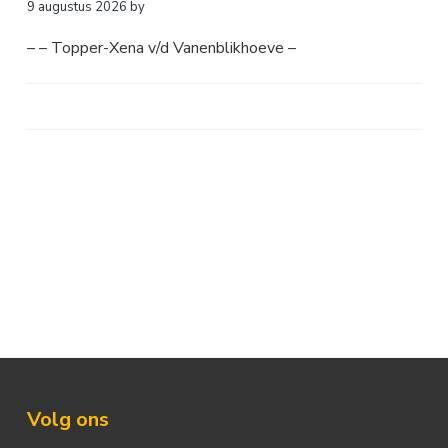
9 augustus 2026
by
a
o
k
v
u
s
– – Topper-Xena v/d Vanenblikhoeve –
i
d
t
g
a
t
i
e
Footer
Volg ons