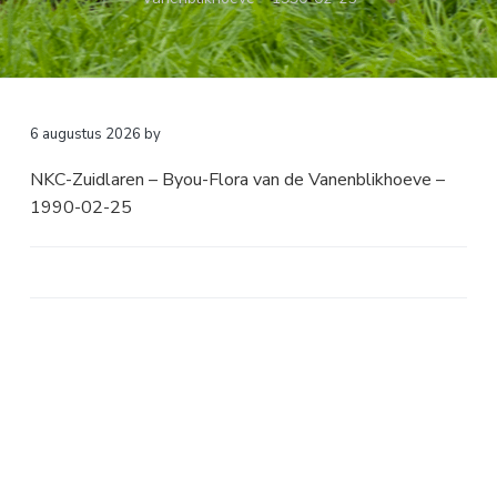
a
o
k
v
u
s
i
d
t
g
a
6 augustus 2026
by
t
NKC-Zuidlaren – Byou-Flora van de Vanenblikhoeve –
i
1990-02-25
e