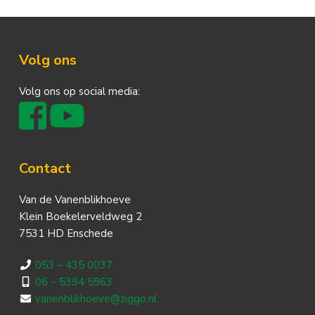
Footer
Volg ons
Volg ons op social media:
Contact
Van de Vanenblikhoeve
Klein Boekelerveldweg 2
7531 HD Enschede
053 – 435 0037
06 – 5394 5963
vanenblikhoeve@ziggo.nl