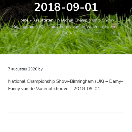
2018-09-01
a
o
k
v
u
s
i
d
t
Home
»
Resultaten
»
National Championship Show-
g
Birmingham (UK) – Damy-Funny van de Vanenblikhoeve –
a
2018-09-01
t
i
e
7 augustus 2026
by
National Championship Show-Birmingham (UK) – Damy-
Funny van de Vanenblikhoeve – 2018-09-01