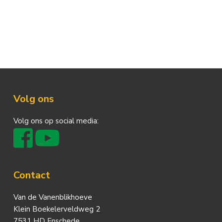
Footer
Volg ons
Volg ons op social media:
Contact
Van de Vanenblikhoeve
Klein Boekelerveldweg 2
7531 HD Enschede