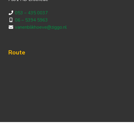
053 – 435 0037
06 – 5394 5963
vanenblikhoeve@ziggo.nl
Route