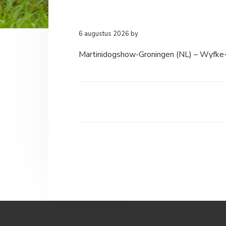
a
o
k
v
u
s
i
d
t
6 augustus 2026
by
g
Martinidogshow-Groningen (NL) – Wyfke
a
t
i
e