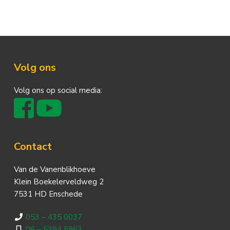
Footer
Volg ons
Volg ons op social media:
Contact
Van de Vanenblikhoeve
Klein Boekelerveldweg 2
7531 HD Enschede
053 – 435 0037
06 – 5394 5963