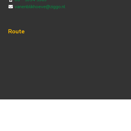
vanenblikhoeve@ziggo.nl
Route