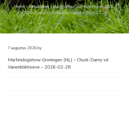
a
o
k
Home
»
Resultaten
»
Martinidogshow-Groningen (NL) –
v
u
s
Chuck-Damy vd Vanenblikhoeve – 2026-02-28
i
d
t
g
a
t
i
7 augustus 2026
by
e
Martinidogshow-Groningen (NL) – Chuck-Damy vd
Vanenblikhoeve – 2026-02-28