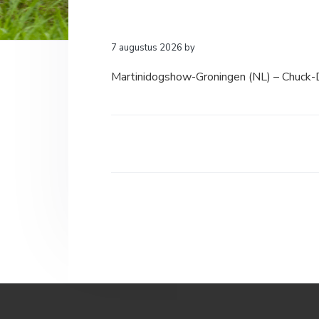
a
o
k
v
u
s
i
d
t
7 augustus 2026
by
g
Martinidogshow-Groningen (NL) – Chuck
a
t
i
e