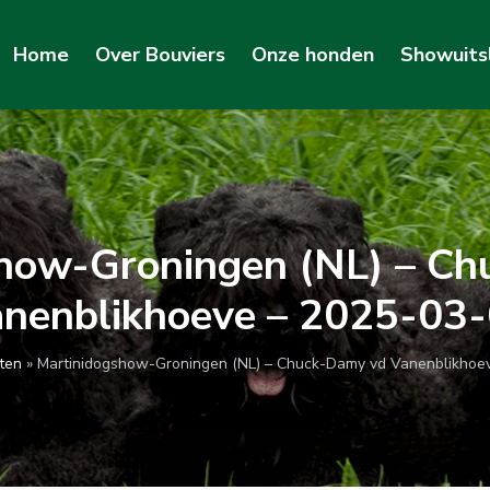
Home
Over Bouviers
Onze honden
Showuits
how-Groningen (NL) – C
nenblikhoeve – 2025-03
ten
»
Martinidogshow-Groningen (NL) – Chuck-Damy vd Vanenblikhoe