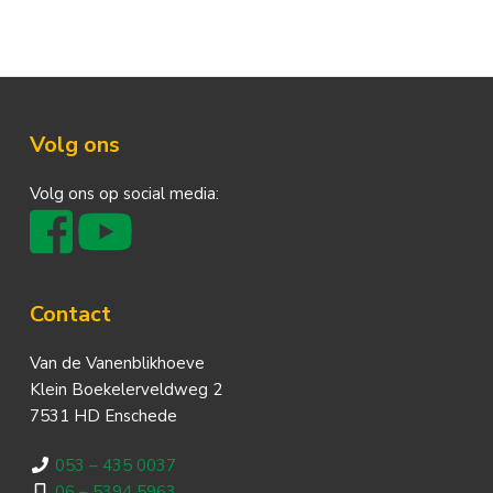
Footer
Volg ons
Volg ons op social media:
Contact
Van de Vanenblikhoeve
Klein Boekelerveldweg 2
7531 HD Enschede
053 – 435 0037
06 – 5394 5963