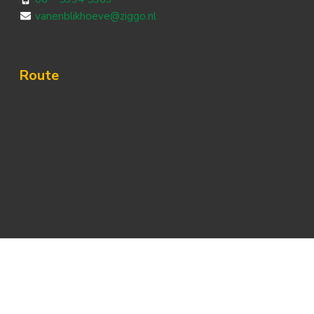
vanenblikhoeve@ziggo.nl
Route