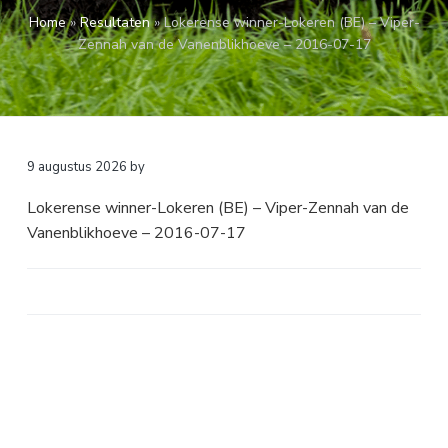
a
o
k
Home
»
Resultaten
»
Lokerense winner-Lokeren (BE) – Viper-
v
u
s
Zennah van de Vanenblikhoeve – 2016-07-17
i
d
t
g
a
t
i
9 augustus 2026
by
e
Lokerense winner-Lokeren (BE) – Viper-Zennah van de
Vanenblikhoeve – 2016-07-17