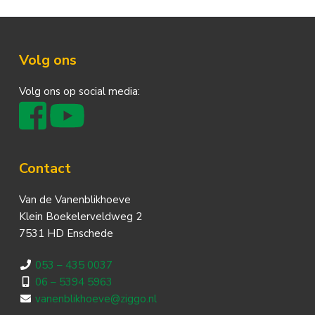
Footer
Volg ons
Volg ons op social media:
Contact
Van de Vanenblikhoeve
Klein Boekelerveldweg 2
7531 HD Enschede
053 – 435 0037
06 – 5394 5963
vanenblikhoeve@ziggo.nl