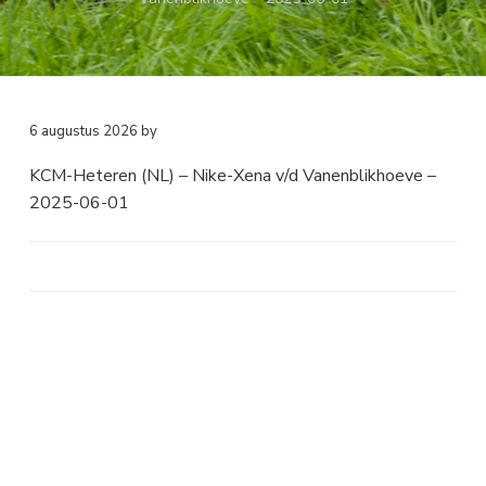
a
o
k
v
u
s
i
d
t
g
a
6 augustus 2026
by
t
KCM-Heteren (NL) – Nike-Xena v/d Vanenblikhoeve –
i
2025-06-01
e