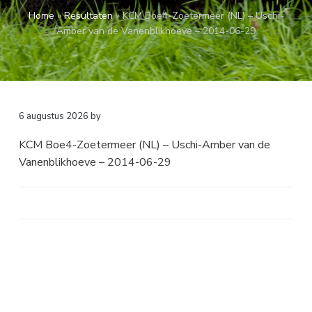
a
o
k
Home
»
Resultaten
»
KCM Boe4-Zoetermeer (NL) – Uschi-
v
u
s
Amber van de Vanenblikhoeve – 2014-06-29
i
d
t
g
a
t
i
6 augustus 2026
by
e
KCM Boe4-Zoetermeer (NL) – Uschi-Amber van de
Vanenblikhoeve – 2014-06-29