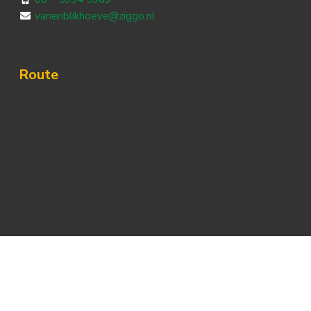
vanenblikhoeve@ziggo.nl
Route