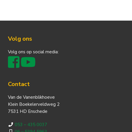
Footer
Volg ons
Volg ons op social media:
Contact
Van de Vanenblikhoeve
Klein Boekelerveldweg 2
7531 HD Enschede
053 – 435 0037
06 – 5394 5963