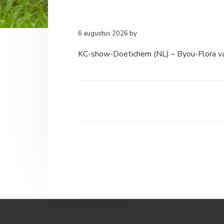
a
o
k
v
u
s
i
d
t
6 augustus 2026
by
g
KC-show-Doetichem (NL) – Byou-Flora v
a
t
i
e