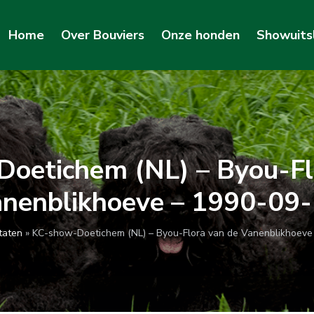
Home
Over Bouviers
Onze honden
Showuits
oetichem (NL) – Byou-Fl
nenblikhoeve – 1990-09
taten
»
KC-show-Doetichem (NL) – Byou-Flora van de Vanenblikhoeve