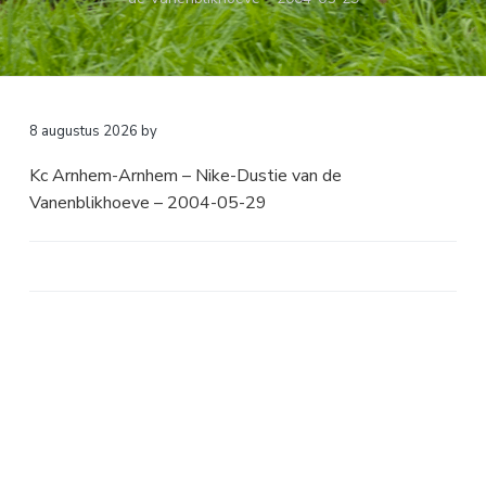
a
o
k
v
u
s
i
d
t
g
a
8 augustus 2026
by
t
Kc Arnhem-Arnhem – Nike-Dustie van de
i
Vanenblikhoeve – 2004-05-29
e