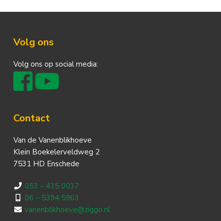
Footer
Volg ons
Volg ons op social media:
Contact
Van de Vanenblikhoeve
Klein Boekelerveldweg 2
7531 HD Enschede
053 – 435 0037
06 – 5394 5963
vanenblikhoeve@ziggo.nl