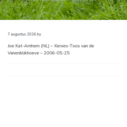
a
o
k
v
u
s
i
d
t
g
a
7 augustus 2026
by
t
Joe Kat-Arnhem (NL) – Xerxes-Toos van de
i
Vanenblikhoeve – 2006-05-25
e