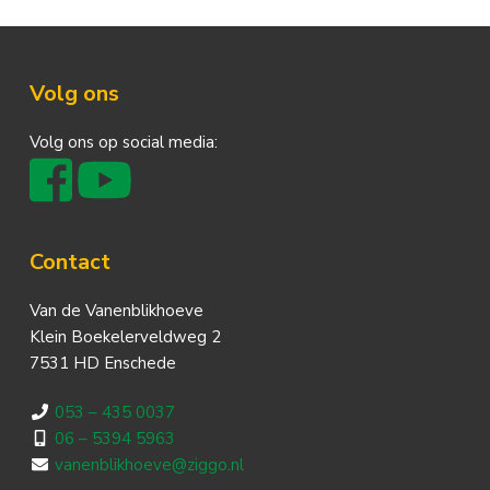
Footer
Volg ons
Volg ons op social media:
Contact
Van de Vanenblikhoeve
Klein Boekelerveldweg 2
7531 HD Enschede
053 – 435 0037
06 – 5394 5963
vanenblikhoeve@ziggo.nl