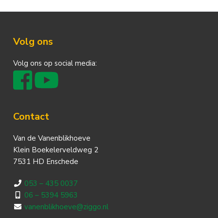
Footer
Volg ons
Volg ons op social media:
Contact
Van de Vanenblikhoeve
Klein Boekelerveldweg 2
7531 HD Enschede
053 – 435 0037
06 – 5394 5963
vanenblikhoeve@ziggo.nl