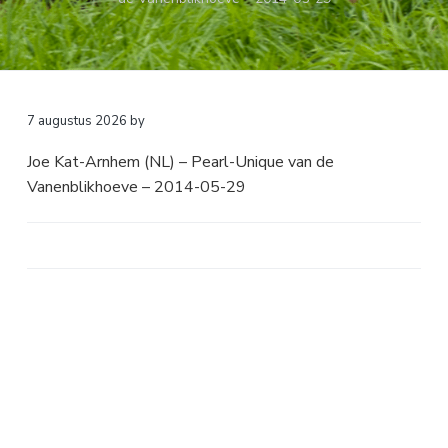
a
o
k
v
u
s
i
d
t
g
a
7 augustus 2026
by
t
Joe Kat-Arnhem (NL) – Pearl-Unique van de
i
Vanenblikhoeve – 2014-05-29
e