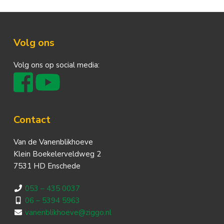
Footer
Volg ons
Volg ons op social media:
Contact
Van de Vanenblikhoeve
Klein Boekelerveldweg 2
7531 HD Enschede
053 – 435 0037
06 – 5394 5963
vanenblikhoeve@ziggo.nl