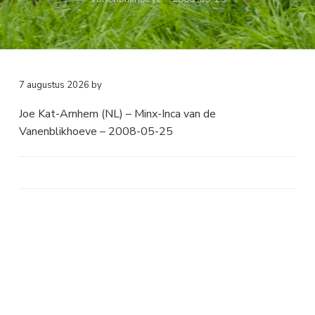
a
o
k
v
u
s
i
d
t
g
a
7 augustus 2026
by
t
Joe Kat-Arnhem (NL) – Minx-Inca van de
i
Vanenblikhoeve – 2008-05-25
e