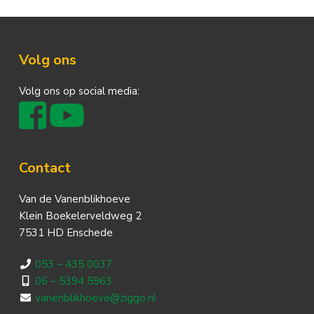
Footer
Volg ons
Volg ons op social media:
Contact
Van de Vanenblikhoeve
Klein Boekelerveldweg 2
7531 HD Enschede
053 – 435 0037
06 – 5394 5963
vanenblikhoeve@ziggo.nl