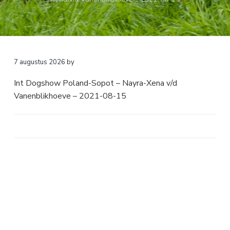
a
o
k
v
u
s
i
d
t
g
a
7 augustus 2026
by
t
Int Dogshow Poland-Sopot – Nayra-Xena v/d
i
Vanenblikhoeve – 2021-08-15
e