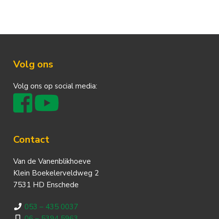
Footer
Volg ons
Volg ons op social media:
Contact
Van de Vanenblikhoeve
Klein Boekelerveldweg 2
7531 HD Enschede
053 – 435 0037
06 – 5394 5963