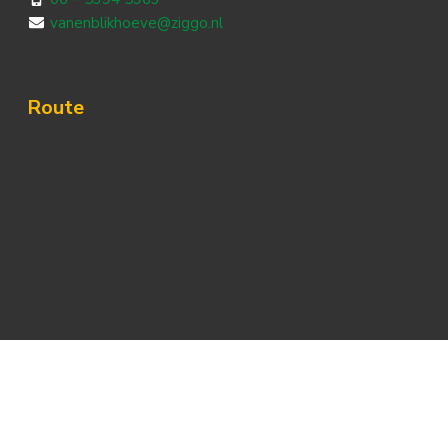
vanenblikhoeve@ziggo.nl
Route