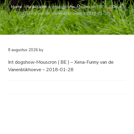
a
o
k
Home
»
Resultaten
»
Int dogshow-Mouscron ( BE ) – Xena-
v
u
s
Funny van de Vanenblikhoeve – 2018-01-28
i
d
t
g
a
t
i
8 augustus 2026
by
e
Int dogshow-Mouscron ( BE ) – Xena-Funny van de
Vanenblikhoeve – 2018-01-28