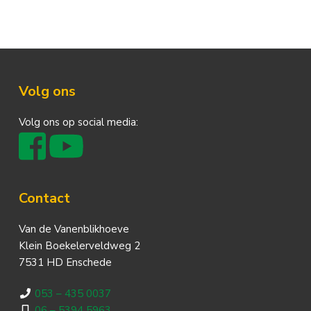
Footer
Volg ons
Volg ons op social media:
Contact
Van de Vanenblikhoeve
Klein Boekelerveldweg 2
7531 HD Enschede
053 – 435 0037
06 – 5394 5963