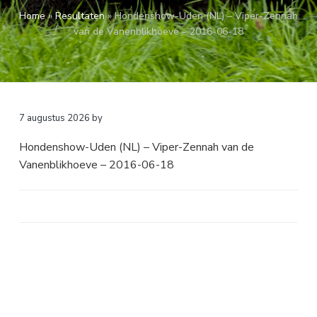
a
o
k
Home
»
Resultaten
»
Hondenshow-Uden (NL) – Viper-Zennah
v
u
s
van de Vanenblikhoeve – 2016-06-18
i
d
t
g
a
t
i
7 augustus 2026
by
e
Hondenshow-Uden (NL) – Viper-Zennah van de
Vanenblikhoeve – 2016-06-18