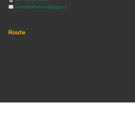
vanenblikhoeve@ziggo.nl
Route