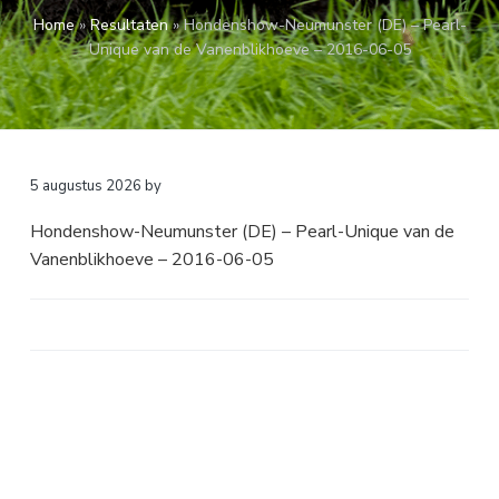
a
o
k
Home
»
Resultaten
»
Hondenshow-Neumunster (DE) – Pearl-
v
u
s
Unique van de Vanenblikhoeve – 2016-06-05
i
d
t
g
a
t
i
5 augustus 2026
by
e
Hondenshow-Neumunster (DE) – Pearl-Unique van de
Vanenblikhoeve – 2016-06-05