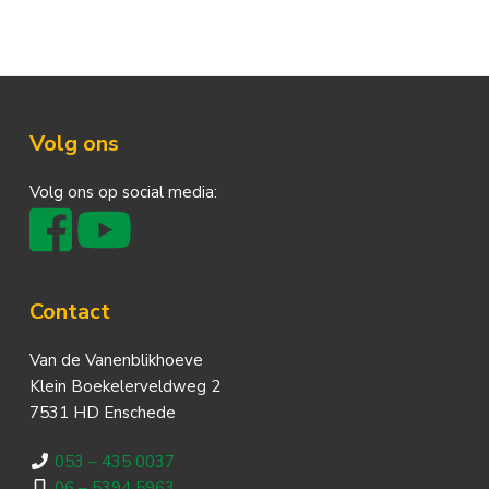
Footer
Volg ons
Volg ons op social media:
Contact
Van de Vanenblikhoeve
Klein Boekelerveldweg 2
7531 HD Enschede
053 – 435 0037
06 – 5394 5963