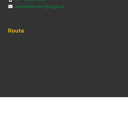
vanenblikhoeve@ziggo.nl
Route