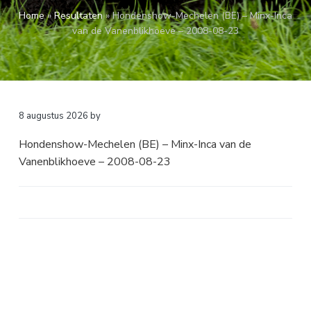
a
o
k
Home
»
Resultaten
»
Hondenshow-Mechelen (BE) – Minx-Inca
v
u
s
van de Vanenblikhoeve – 2008-08-23
i
d
t
g
a
t
i
8 augustus 2026
by
e
Hondenshow-Mechelen (BE) – Minx-Inca van de
Vanenblikhoeve – 2008-08-23