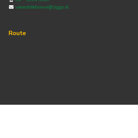
vanenblikhoeve@ziggo.nl
Route