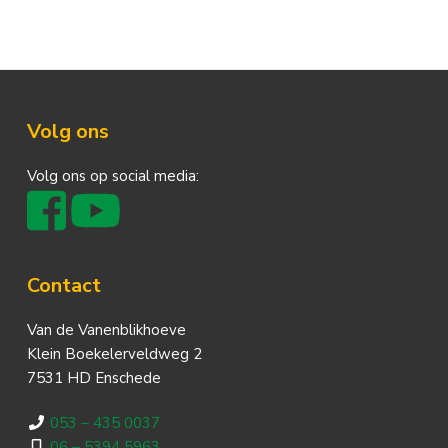
Footer
Volg ons
Volg ons op social media:
Contact
Van de Vanenblikhoeve
Klein Boekelerveldweg 2
7531 HD Enschede
053 – 435 0037
06 – 5394 5963