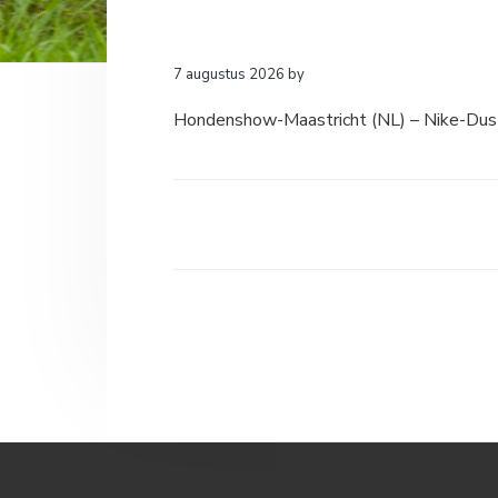
a
o
k
v
u
s
i
d
t
7 augustus 2026
by
g
Hondenshow-Maastricht (NL) – Nike-Dus
a
t
i
e