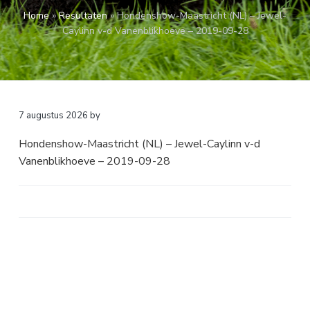
a
o
k
Home
»
Resultaten
»
Hondenshow-Maastricht (NL) – Jewel-
v
u
s
Caylinn v-d Vanenblikhoeve – 2019-09-28
i
d
t
g
a
t
i
7 augustus 2026
by
e
Hondenshow-Maastricht (NL) – Jewel-Caylinn v-d
Vanenblikhoeve – 2019-09-28