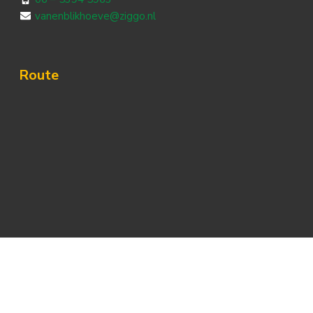
vanenblikhoeve@ziggo.nl
Route