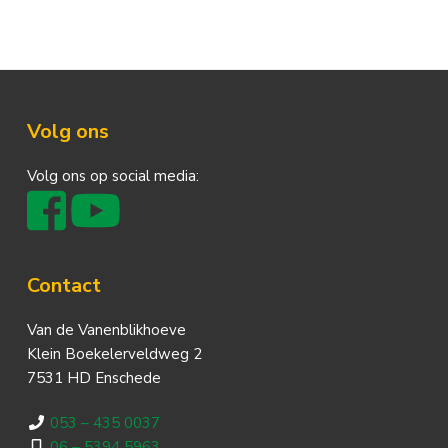
Footer
Volg ons
Volg ons op social media:
Contact
Van de Vanenblikhoeve
Klein Boekelerveldweg 2
7531 HD Enschede
053 – 435 0037
06 – 5394 5963