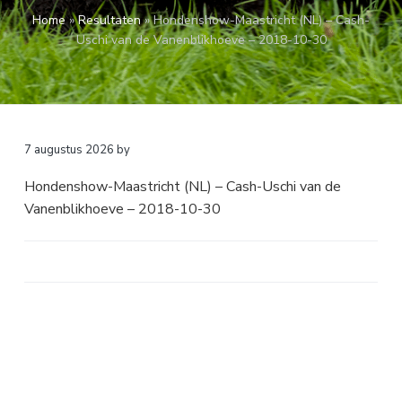
a
o
k
Home
»
Resultaten
»
Hondenshow-Maastricht (NL) – Cash-
v
u
s
Uschi van de Vanenblikhoeve – 2018-10-30
i
d
t
g
a
t
i
7 augustus 2026
by
e
Hondenshow-Maastricht (NL) – Cash-Uschi van de
Vanenblikhoeve – 2018-10-30