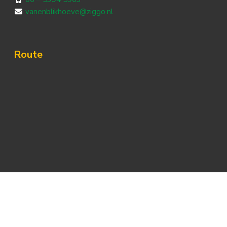
vanenblikhoeve@ziggo.nl
Route