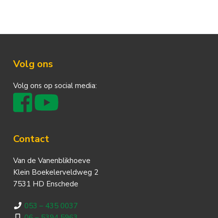
Footer
Volg ons
Volg ons op social media:
Contact
Van de Vanenblikhoeve
Klein Boekelerveldweg 2
7531 HD Enschede
053 – 435 0037
06 – 5394 5963