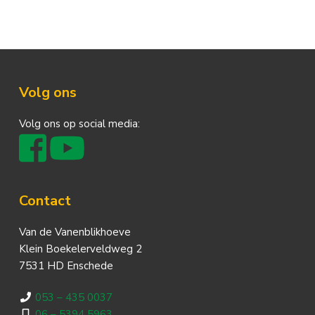
Footer
Volg ons
Volg ons op social media:
Contact
Van de Vanenblikhoeve
Klein Boekelerveldweg 2
7531 HD Enschede
053 – 435 0037
06 – 5394 5963