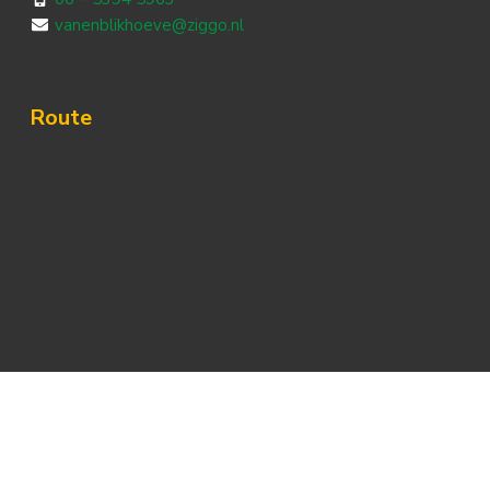
vanenblikhoeve@ziggo.nl
Route