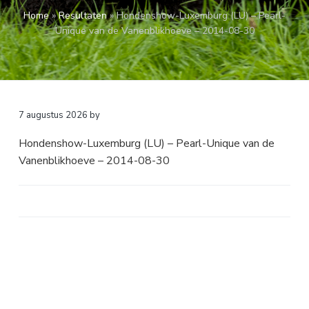
a
o
k
Home
»
Resultaten
»
Hondenshow-Luxemburg (LU) – Pearl-
v
u
s
Unique van de Vanenblikhoeve – 2014-08-30
i
d
t
g
a
t
i
7 augustus 2026
by
e
Hondenshow-Luxemburg (LU) – Pearl-Unique van de
Vanenblikhoeve – 2014-08-30