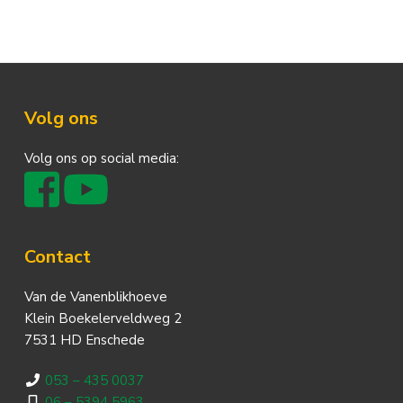
Footer
Volg ons
Volg ons op social media:
Contact
Van de Vanenblikhoeve
Klein Boekelerveldweg 2
7531 HD Enschede
053 – 435 0037
06 – 5394 5963