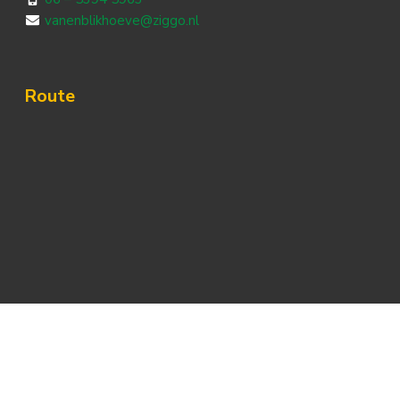
vanenblikhoeve@ziggo.nl
Route