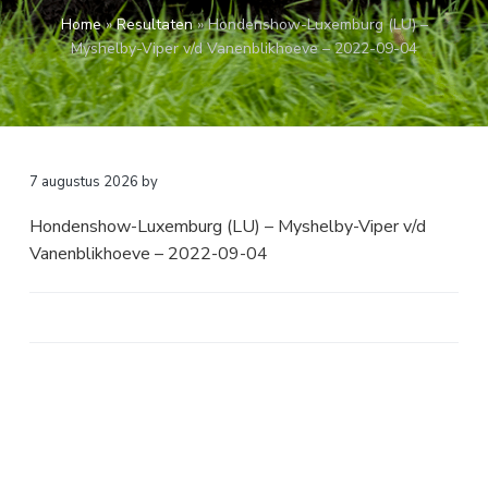
a
o
k
Home
»
Resultaten
»
Hondenshow-Luxemburg (LU) –
v
u
s
Myshelby-Viper v/d Vanenblikhoeve – 2022-09-04
i
d
t
g
a
t
i
7 augustus 2026
by
e
Hondenshow-Luxemburg (LU) – Myshelby-Viper v/d
Vanenblikhoeve – 2022-09-04