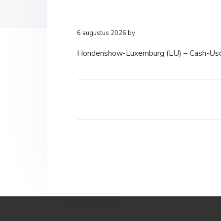
a
o
k
v
u
s
i
d
t
6 augustus 2026
by
g
Hondenshow-Luxemburg (LU) – Cash-Usc
a
t
i
e