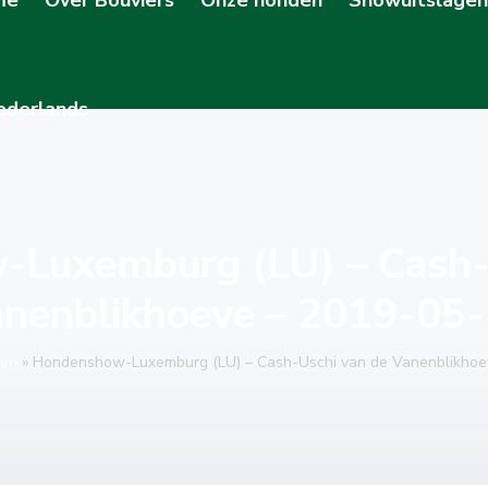
Luxemburg (LU) – Cash-
nenblikhoeve – 2019-05
ten
»
Hondenshow-Luxemburg (LU) – Cash-Uschi van de Vanenblikhoe