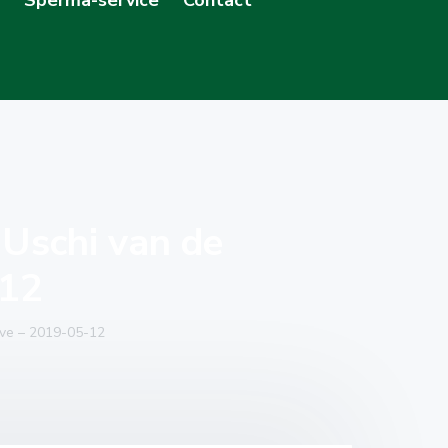
Uschi van de
-12
ve – 2019-05-12