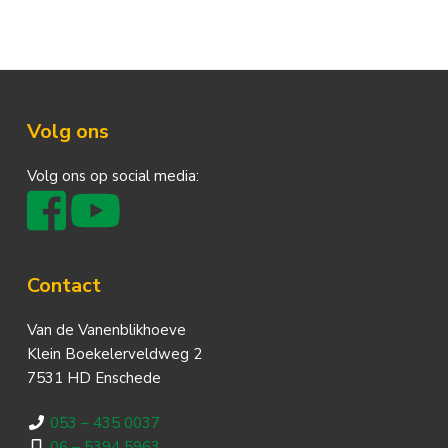
Footer
Volg ons
Volg ons op social media:
Contact
Van de Vanenblikhoeve
Klein Boekelerveldweg 2
7531 HD Enschede
053 – 435 0037
06 – 5394 5963