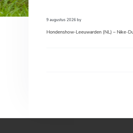
a
o
k
v
u
s
i
d
t
9 augustus 2026
by
g
Hondenshow-Leeuwarden (NL) – Nike-Du
a
t
i
e