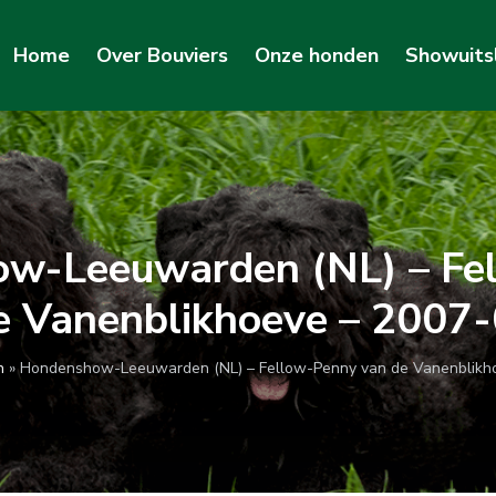
Home
Over Bouviers
Onze honden
Showuits
w-Leeuwarden (NL) – Fe
e Vanenblikhoeve – 2007
n
»
Hondenshow-Leeuwarden (NL) – Fellow-Penny van de Vanenblikh