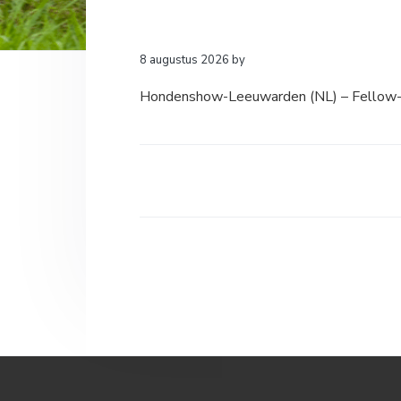
a
o
k
v
u
s
i
d
t
8 augustus 2026
by
g
Hondenshow-Leeuwarden (NL) – Fellow-
a
t
i
e