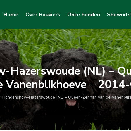
Home
Over Bouviers
Onze honden
Showuits
-Hazerswoude (NL) – Q
e Vanenblikhoeve – 2014
»
Hondenshow-Hazerswoude (NL) – Queen-Zennah van de Vanenblik