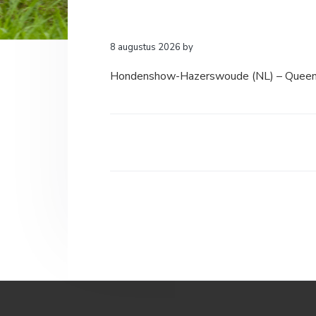
a
o
k
v
u
s
i
d
t
8 augustus 2026
by
g
Hondenshow-Hazerswoude (NL) – Queen-
a
t
i
e