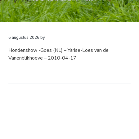
a
o
k
v
u
s
i
d
t
g
a
6 augustus 2026
by
t
Hondenshow -Goes (NL) – Yarise-Loes van de
i
Vanenblikhoeve – 2010-04-17
e