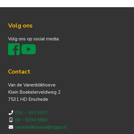
Footer
Volg ons
Volg ons op social media:
Contact
Van de Vanenblikhoeve
Klein Boekelerveldweg 2
7531 HD Enschede
053 – 435 0037
06 – 5394 5963
vanenblikhoeve@ziggo.nl