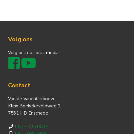
Footer
Volg ons
Volg ons op social media:
Contact
Van de Vanenblikhoeve
Klein Boekelerveldweg 2
7531 HD Enschede
053 – 435 0037
06 – 5394 5963