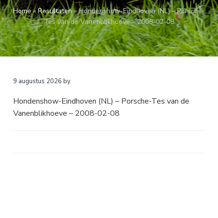
a
o
k
Home
»
Resultaten
»
Hondenshow-Eindhoven (NL) – Porsche-
v
u
s
Tes van de Vanenblikhoeve – 2008-02-08
i
d
t
g
a
t
i
9 augustus 2026
by
e
Hondenshow-Eindhoven (NL) – Porsche-Tes van de
Vanenblikhoeve – 2008-02-08