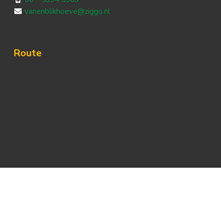
vanenblikhoeve@ziggo.nl
Route