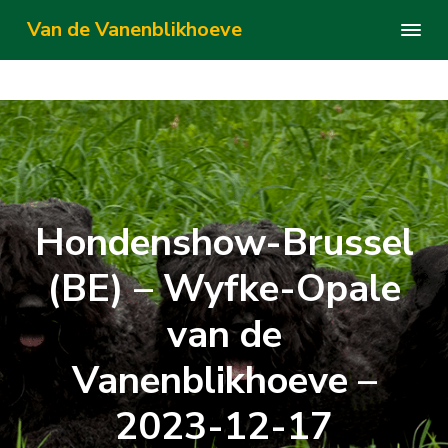
S
S
S
Van de Vanenblikhoeve
k
k
k
Bouvierkennel
i
i
i
p
p
p
t
t
t
o
o
o
p
m
f
r
a
o
i
i
o
Hondenshow-Brussel
m
n
t
a
c
e
(BE) – Wyfke-Opale
r
o
r
y
n
van de
n
t
a
e
Vanenblikhoeve –
v
n
i
t
2023-12-17
g