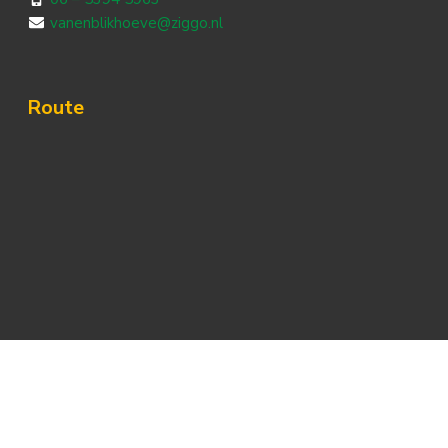
vanenblikhoeve@ziggo.nl
Route