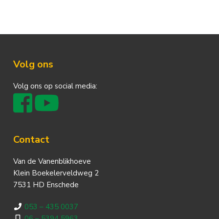
Footer
Volg ons
Volg ons op social media:
Contact
Van de Vanenblikhoeve
Klein Boekelerveldweg 2
7531 HD Enschede
053 – 435 0037
06 – 5394 5963