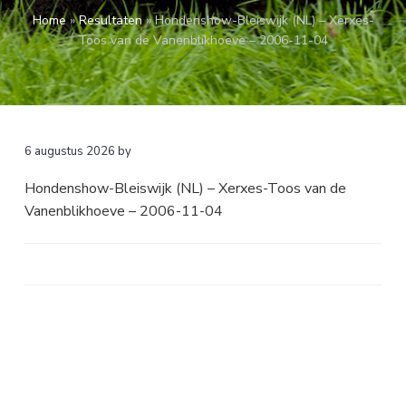
a
o
k
Home
»
Resultaten
»
Hondenshow-Bleiswijk (NL) – Xerxes-
v
u
s
Toos van de Vanenblikhoeve – 2006-11-04
i
d
t
g
a
t
i
6 augustus 2026
by
e
Hondenshow-Bleiswijk (NL) – Xerxes-Toos van de
Vanenblikhoeve – 2006-11-04