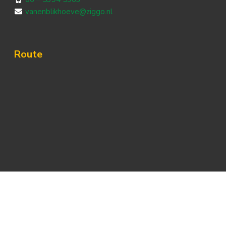
vanenblikhoeve@ziggo.nl
Route