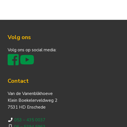
Footer
Volg ons
Volg ons op social media:
Contact
Van de Vanenblikhoeve
Klein Boekelerveldweg 2
7531 HD Enschede
053 – 435 0037
06 – 5394 5963