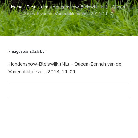
a
o
k
Home
»
Resultaten
»
Hondenshow-Bleiswijk (NL) – Queen-
v
u
s
Zennah van de Vanenblikhoeve – 2014-11-01
i
d
t
g
a
t
i
7 augustus 2026
by
e
Hondenshow-Bleiswijk (NL) – Queen-Zennah van de
Vanenblikhoeve – 2014-11-01