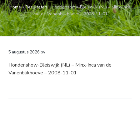
a
o
k
Home
»
Resultaten
»
Hondenshow-Bleiswijk (NL) – Minx-Inca
v
u
s
van de Vanenblikhoeve – 2008-11-01
i
d
t
g
a
t
i
5 augustus 2026
by
e
Hondenshow-Bleiswijk (NL) – Minx-Inca van de
Vanenblikhoeve – 2008-11-01