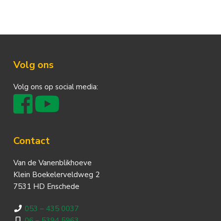
Footer
Volg ons
Volg ons op social media:
Contact
Van de Vanenblikhoeve
Klein Boekelerveldweg 2
7531 HD Enschede
053 – 435 0037
06 – 5394 5963