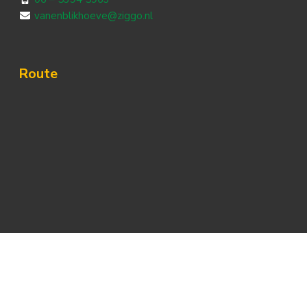
vanenblikhoeve@ziggo.nl
Route