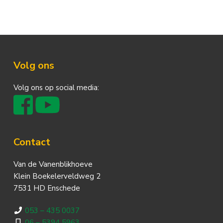
Footer
Volg ons
Volg ons op social media:
Contact
Van de Vanenblikhoeve
Klein Boekelerveldweg 2
7531 HD Enschede
053 – 435 0037
06 – 5394 5963