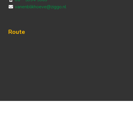
vanenblikhoeve@ziggo.nl
Route