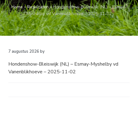
a
o
k
Home
»
Resultaten
»
Hondenshow-Bleiswijk (NL) – Esmay-
v
u
s
Myshelby vd Vanenblikhoeve – 2025-11-02
i
d
t
g
a
t
i
7 augustus 2026
by
e
Hondenshow-Bleiswijk (NL) – Esmay-Myshelby vd
Vanenblikhoeve – 2025-11-02