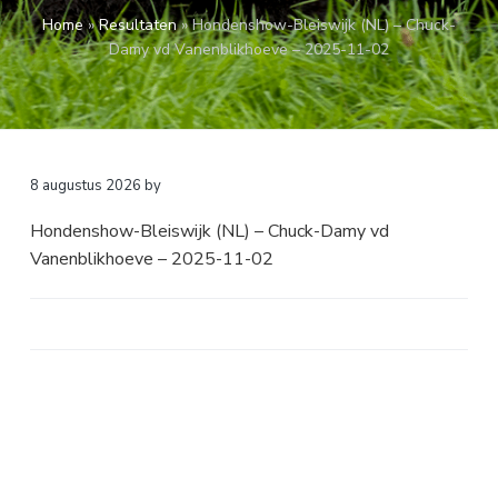
a
o
k
Home
»
Resultaten
»
Hondenshow-Bleiswijk (NL) – Chuck-
v
u
s
Damy vd Vanenblikhoeve – 2025-11-02
i
d
t
g
a
t
i
8 augustus 2026
by
e
Hondenshow-Bleiswijk (NL) – Chuck-Damy vd
Vanenblikhoeve – 2025-11-02