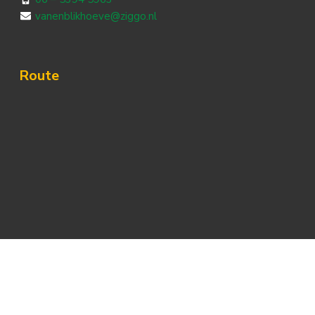
vanenblikhoeve@ziggo.nl
Route