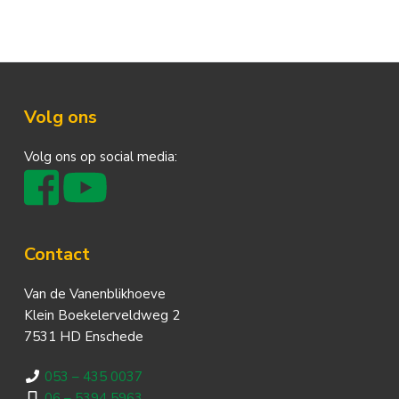
Footer
Volg ons
Volg ons op social media:
Contact
Van de Vanenblikhoeve
Klein Boekelerveldweg 2
7531 HD Enschede
053 – 435 0037
06 – 5394 5963