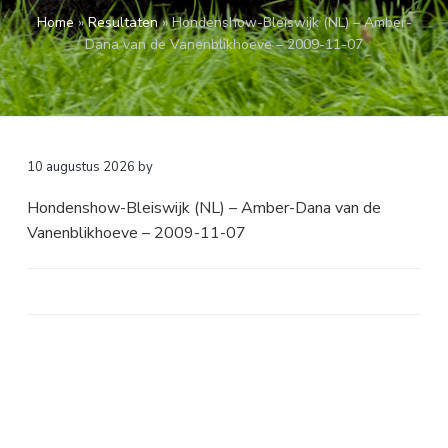
a
o
k
Home
»
Resultaten
»
Hondenshow-Bleiswijk (NL) – Amber-
v
u
s
Dana van de Vanenblikhoeve – 2009-11-07
i
d
t
g
a
t
i
10 augustus 2026
by
e
Hondenshow-Bleiswijk (NL) – Amber-Dana van de
Vanenblikhoeve – 2009-11-07