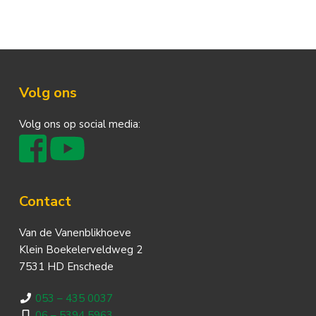
Footer
Volg ons
Volg ons op social media:
Contact
Van de Vanenblikhoeve
Klein Boekelerveldweg 2
7531 HD Enschede
053 – 435 0037
06 – 5394 5963