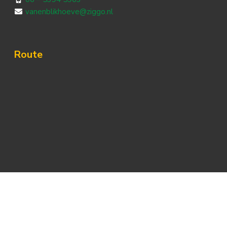
vanenblikhoeve@ziggo.nl
Route