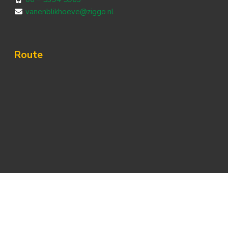
vanenblikhoeve@ziggo.nl
Route