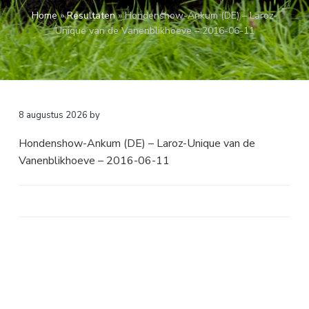
a
o
k
Home
»
Resultaten
»
Hondenshow-Ankum (DE) – Laroz-
v
u
s
Unique van de Vanenblikhoeve – 2016-06-11
i
d
t
g
a
t
i
8 augustus 2026
by
e
Hondenshow-Ankum (DE) – Laroz-Unique van de
Vanenblikhoeve – 2016-06-11