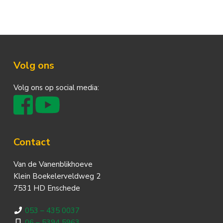
Footer
Volg ons
Volg ons op social media:
Contact
Van de Vanenblikhoeve
Klein Boekelerveldweg 2
7531 HD Enschede
053 – 435 0037
06 – 5394 5963