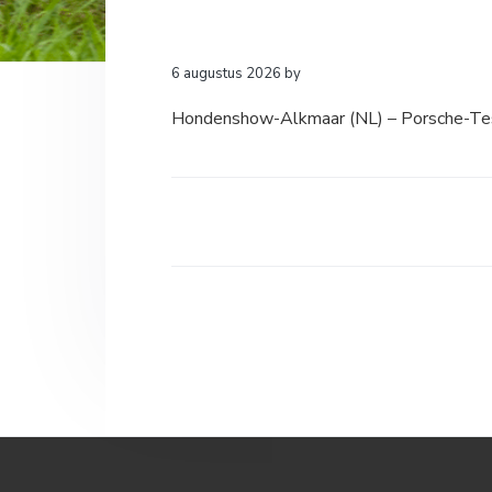
a
o
k
v
u
s
i
d
t
6 augustus 2026
by
g
Hondenshow-Alkmaar (NL) – Porsche-Te
a
t
i
e