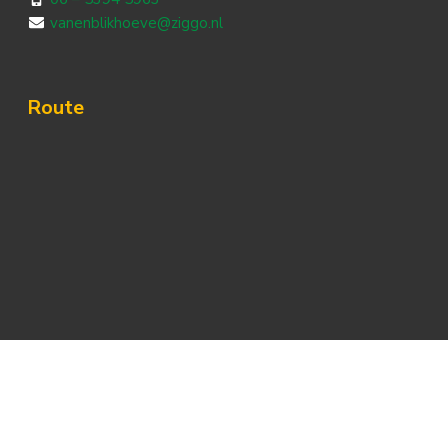
vanenblikhoeve@ziggo.nl
Route