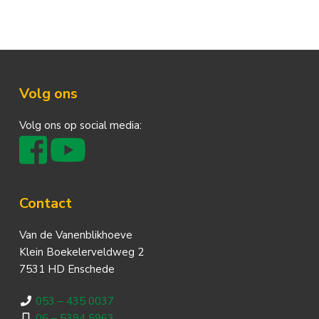
Footer
Volg ons
Volg ons op social media:
Contact
Van de Vanenblikhoeve
Klein Boekelerveldweg 2
7531 HD Enschede
053 – 435 0037
06 – 5394 5963