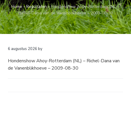
a
o
k
Home
»
Resultaten
»
Hondenshow Ahoy-Rotterdam (NL) –
v
u
s
Richel-Dana van de Vanenblikhoeve – 2009-08-30
i
d
t
g
a
t
i
6 augustus 2026
by
e
Hondenshow Ahoy-Rotterdam (NL) – Richel-Dana van
de Vanenblikhoeve – 2009-08-30