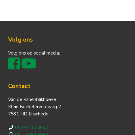
Footer
Volg ons
Volg ons op social media:
Contact
Van de Vanenblikhoeve
Klein Boekelerveldweg 2
7531 HD Enschede
053 – 435 0037
06 – 5394 5963