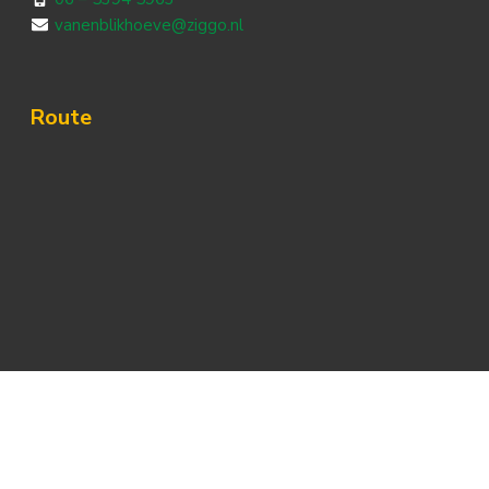
vanenblikhoeve@ziggo.nl
Route