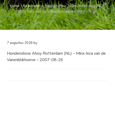
a
o
k
Home
»
Resultaten
»
Hondenshow Ahoy-Rotterdam (NL) –
v
u
s
Minx-Inca van de Vanenblikhoeve – 2007-08-26
i
d
t
g
a
t
i
7 augustus 2026
by
e
Hondenshow Ahoy-Rotterdam (NL) – Minx-Inca van de
Vanenblikhoeve – 2007-08-26