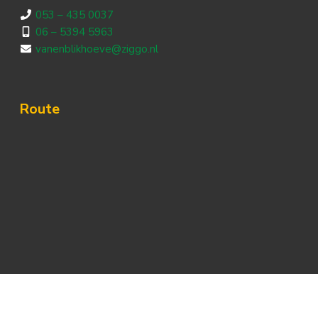
053 – 435 0037
06 – 5394 5963
vanenblikhoeve@ziggo.nl
Route