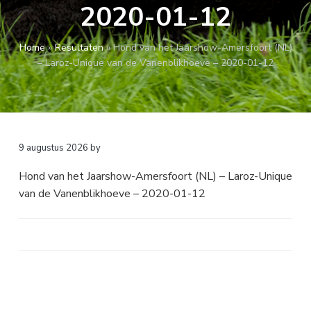
2020-01-12
a
o
k
v
u
s
i
d
t
Home
»
Resultaten
»
Hond van het Jaarshow-Amersfoort (NL)
g
– Laroz-Unique van de Vanenblikhoeve – 2020-01-12
a
t
i
e
9 augustus 2026
by
Hond van het Jaarshow-Amersfoort (NL) – Laroz-Unique
van de Vanenblikhoeve – 2020-01-12