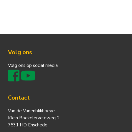
Footer
Volg ons
Volg ons op social media:
Contact
Van de Vanenblikhoeve
Klein Boekelerveldweg 2
7531 HD Enschede