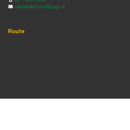
vanenblikhoeve@ziggo.nl
Route