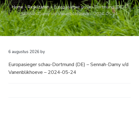
a
o
k
Home
»
Resultaten
»
Europasieger schau-Dortmund (DE) –
v
u
s
Sennah-Damy v/d Vanenblikhoeve – 2024-05-24
i
d
t
g
a
t
i
6 augustus 2026
by
e
Europasieger schau-Dortmund (DE) – Sennah-Damy v/d
Vanenblikhoeve – 2024-05-24