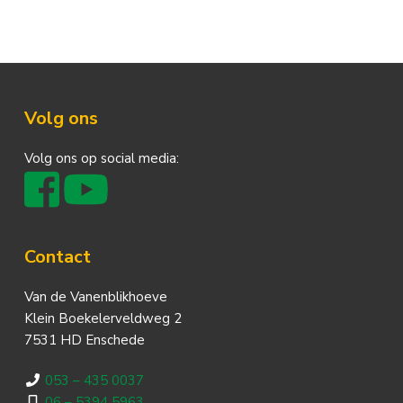
Footer
Volg ons
Volg ons op social media:
Contact
Van de Vanenblikhoeve
Klein Boekelerveldweg 2
7531 HD Enschede
053 – 435 0037
06 – 5394 5963