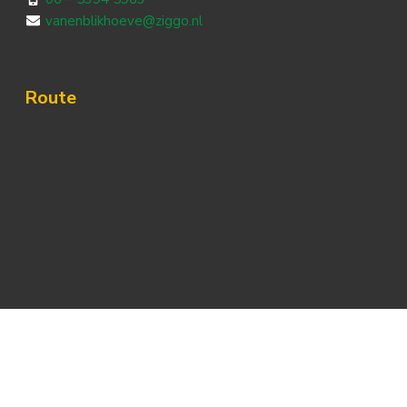
vanenblikhoeve@ziggo.nl
Route