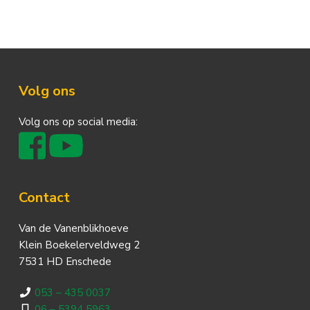
Footer
Volg ons
Volg ons op social media:
Contact
Van de Vanenblikhoeve
Klein Boekelerveldweg 2
7531 HD Enschede
053 – 435 0037
06 – 5394 5963