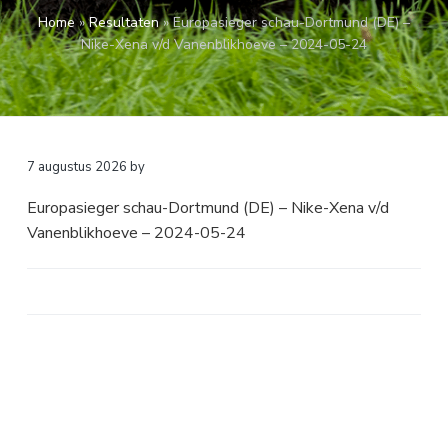
a
o
k
Home
»
Resultaten
»
Europasieger schau-Dortmund (DE) –
v
u
s
Nike-Xena v/d Vanenblikhoeve – 2024-05-24
i
d
t
g
a
t
i
7 augustus 2026
by
e
Europasieger schau-Dortmund (DE) – Nike-Xena v/d
Vanenblikhoeve – 2024-05-24